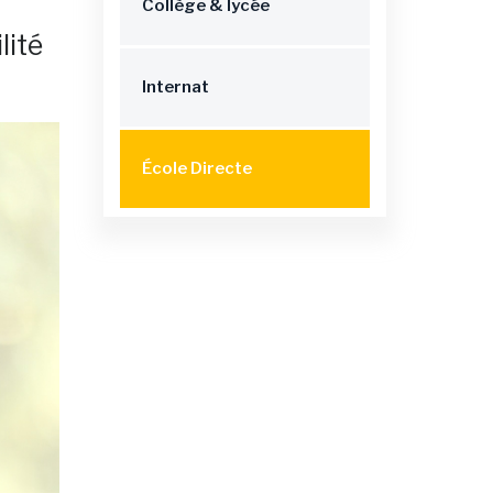
Collège & lycée
lité
Internat
École Directe