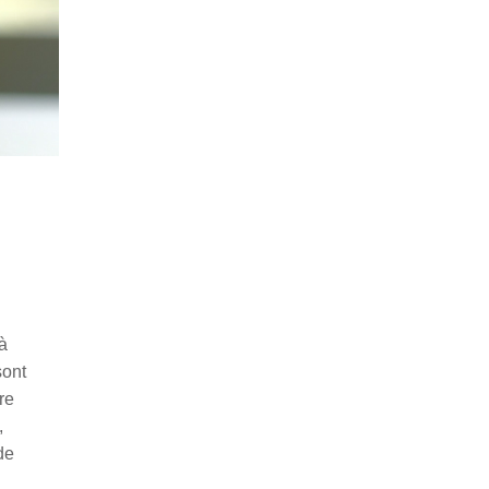
 à
sont
re
,
de