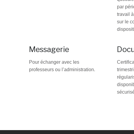
par péri
travail 
sur le 
disposit
Messagerie
Docu
Pour échanger avec les
Certific
professeurs ou l’administration.
trimest
régulari
disponi
sécuris