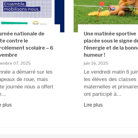
urnée nationale de
Une matinée sportive
te contre le
placée sous le signe d
rcèlement scolaire – 6
l’énergie et de la bonn
vembre
humeur !
embre 07, 2025
juin 16, 2025
année a démarré sur les
Le vendredi matin 6 juin
apeaux de roue, mais
les élèves des classes
te journée nous a offert
maternelles et primaire
e…
ont participé à…
e plus
Lire plus