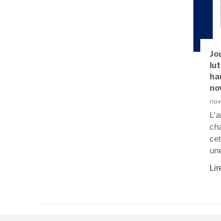
Jo
lut
ha
no
nov
L’
ch
cet
un
Lir