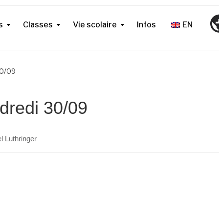
s
Classes
Vie scolaire
Infos
EN
30/09
ndredi 30/09
l Luthringer