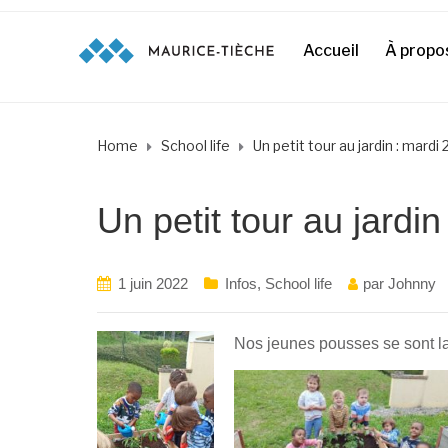
Accueil
À propo
Home
School life
Un petit tour au jardin : mardi
Un petit tour au jardi
1 juin 2022
Infos
,
School life
par
Johnny
Nos jeunes pousses se sont la